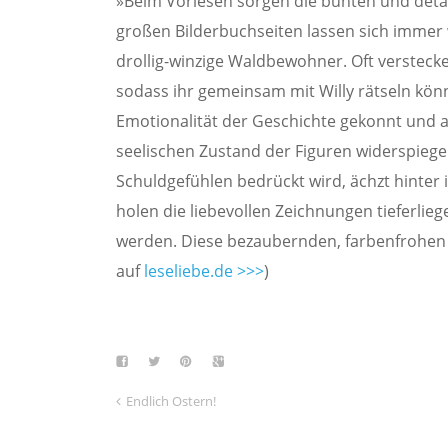
»Beim Vorlesen sorgen die bunten und detail
großen Bilderbuchseiten lassen sich immer 
drollig-winzige Waldbewohner. Oft versteck
sodass ihr gemeinsam mit Willy rätseln könn
Emotionalität der Geschichte gekonnt und 
seelischen Zustand der Figuren widerspiege
Schuldgefühlen bedrückt wird, ächzt hinter
holen die liebevollen Zeichnungen tieferlieg
werden. Diese bezaubernden, farbenfrohen 
auf
leseliebe.de >>>
)
Endlich Ostern!