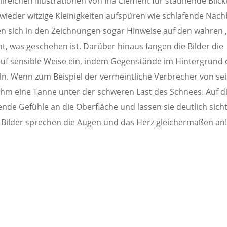
reichen Illustrationen von Ina Clement für staunende Blick
wieder witzige Kleinigkeiten aufspüren wie schlafende Nac
en sich in den Zeichnungen sogar Hinweise auf den wahren ‚
t, was geschehen ist. Darüber hinaus fangen die Bilder die
auf sensible Weise ein, indem Gegenstände im Hintergrund
ln. Wenn zum Beispiel der vermeintliche Verbrecher von se
 ihm eine Tanne unter der schweren Last des Schnees. Auf d
ende Gefühle an die Oberfläche und lassen sie deutlich sich
Bilder sprechen die Augen und das Herz gleichermaßen an!