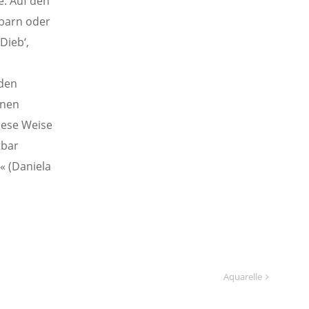
e. Auf den
hbarn oder
Dieb‘,
 den
inen
iese Weise
tbar
« (Daniela
Aquarelle