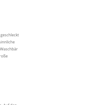
 geschleckt
innliche
y Waschbär
große